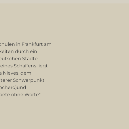
chulen in Frankfurt am
keiten durch ein
deutschen Städte
eines Schaffens liegt
ca Nieves, dem
iterer Schwerpunkt
 Nochero)und
ebete ohne Worte“