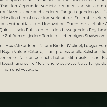
Tradition. Gegründet von Musikerinnen und Musikern, di
tor Piazzolla aber auch anderen Tango-Legenden (wie Pab
 Mosalini) beeinflusst sind, verleiht das Ensemble sein
 aus Authentizität und Innovation. Durch meisterhaft
das Quintett sein Publikum mit den bewegenden Rhythm
ie Zuhörer mit jedem Ton in die lebendigen Straßen von
nz Hox (Akkordeon), Naomi Binder (Violine), Ludger Ferr
Bojan Vuletić (Gitarre) – fünf professionelle Solisten, di
ten einen Namen gemacht haben. Mit musikalischer Kra
Rausch und seine Melancholie begeistert das Tango del
hnen und Festivals.