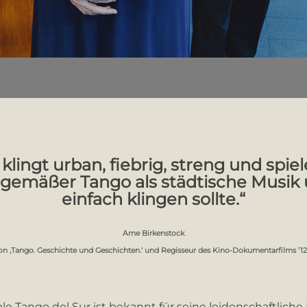
klingt urban, fiebrig, streng und spie
itgemäßer Tango als städtische Musik 
einfach klingen sollte.“
Arne Birkenstock
on ‚Tango. Geschichte und Geschichten.‘ und Regisseur des Kino-Dokumentarfilms ’12
 Tango del Sur ist bekannt für seine leidenschaftliche 