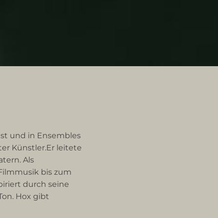
list und in Ensembles
r Künstler.Er leitete
tern. Als
r Filmmusik bis zum
iriert durch seine
Ton. Hox gibt